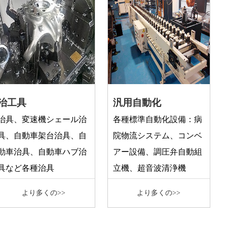
治工具
汎用自動化
治具、変速機シェール治
各種標準自動化設備：病
具、自動車架台治具、自
院物流システム、コンベ
動車治具、自動車ハブ治
アー設備、調圧弁自動組
具など各種治具
立機、超音波清浄機
より多くの>>
より多くの>>