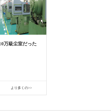
10万級尘室だった
より多くの>>