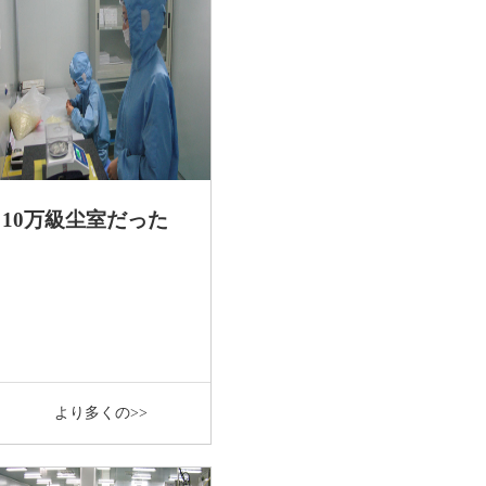
10万級尘室だった
より多くの>>