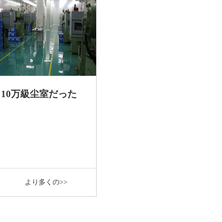
10万級尘室だった
より多くの>>