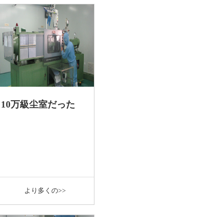
10万級尘室だった
より多くの>>